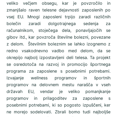
veliko večjem obsegu, kar je povzročilo in
zmanjšalo raven telesne dejavnosti zaposlenih po
vsej EU. Mnogi zaposleni trpijo zaradi različnih
bolečin zaradi dolgotrajnega sedenja za
računalnikom, stoječega dela, ponavljajočih se
gibov itd., kar povzroča številne bolezni, povezane
z delom. Številnim boleznim se lahko izognemo z
redno vsakodnevno vadbo med delom, da se
okrepijo najbolj izpostavljeni deli telesa. Ta projekt
se osredotoča na razvoj in promocijo športnega
programa za zaposlene s posebnimi potrebami.
Izvajanje wellness programov in športnih
programov na delovnem mestu narašča v vseh
državah EU, vendar je veliko pomanjkanje
programov in prilagoditev za zaposlene s
posebnimi potrebami, ki so pogosto izpuščeni, ker
ne morejo sodelovati. Zbrali bomo tudi najboljše