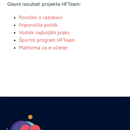
Glavni rezultati projekta HFTeam:
Poročilo o raziskavi
Priporočila politik
Vodnik najboljših praks
Športni program HFTeam
Platforma za e-učenje