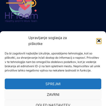
Upravljanje soglasja za
piškotke
STOPITE V STIK Z NAMI
Da bi zagotovili najboljše izkušnje, uporabljamo tehnologije, kot so
Borova vas 1, 2000, Maribor, Slovenia
piškotki, za shranjevanje in/ali dostop do informacij o napravi. Privolitev
v te tehnologije nam bo omogočila obdelavo podatkov, kot je vedenje
+386 40464 779
brskanja ali edinstveni ID-ji na tem spletnem mestu. Neprivolitev ali umik
privolitve lahko negativno vpliva na nekatere lastnosti in funkcije.
info@trend-prima.com
SPREJMI
ZAVRNI
OGLED NASTAVITEV