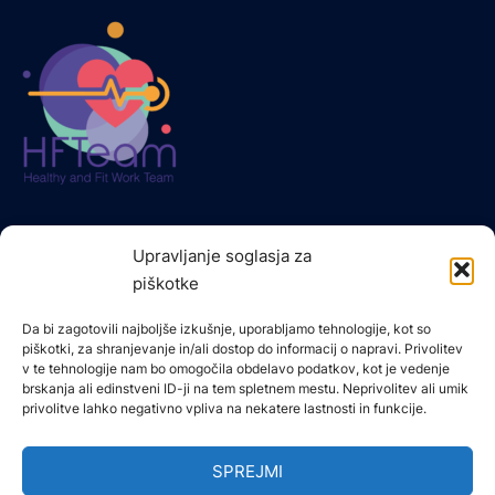
Upravljanje soglasja za
piškotke
STOPITE V STIK Z NAMI
Da bi zagotovili najboljše izkušnje, uporabljamo tehnologije, kot so
Borova vas 1, 2000, Maribor, Slovenia
piškotki, za shranjevanje in/ali dostop do informacij o napravi. Privolitev
v te tehnologije nam bo omogočila obdelavo podatkov, kot je vedenje
+386 40464 779
brskanja ali edinstveni ID-ji na tem spletnem mestu. Neprivolitev ali umik
privolitve lahko negativno vpliva na nekatere lastnosti in funkcije.
info@trend-prima.com
SPREJMI